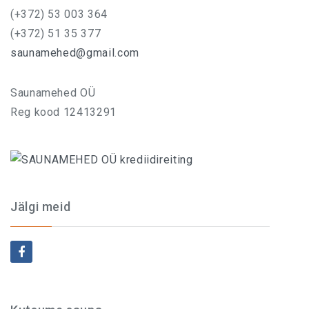
(+372) 53 003 364
(+372) 51 35 377
saunamehed@gmail.com
Saunamehed OÜ
Reg kood 12413291
Jälgi meid