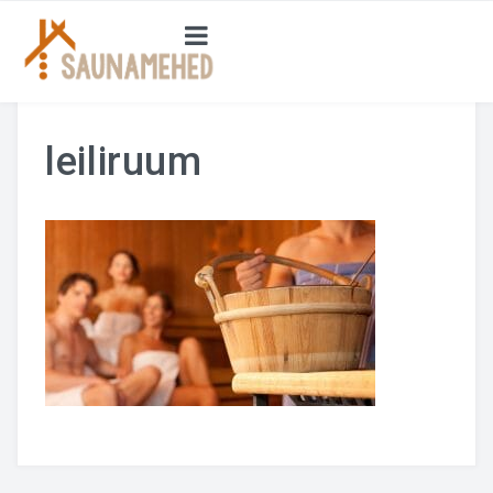
SAUNA EHITUS
TEENUSED
leiliruum
TEHTUD TÖÖD
INSPIRATSIOONIKS
SAUNAST TERVISELE