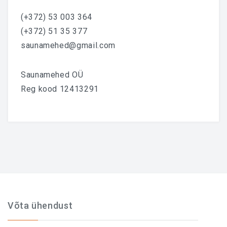
(+372) 53 003 364
(+372) 51 35 377
saunamehed@gmail.com
Saunamehed OÜ
Reg kood 12413291
Võta ühendust