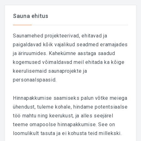
Sauna ehitus
Saunamehed projekteerivad, ehitavad ja
paigaldavad kõik vajalikud seadmed eramajades
ja äriruumides. Kahekümne aastaga saadud
kogemused võimaldavad meil ehitada ka kõige
keerulisemaid saunaprojekte ja
personaalspaasid.
Hinnapakkumise saamiseks palun võtke meiega
ühendust, tuleme kohale, hindame potentsiaalse
töö mahtu ning keerukust, ja alles seejärel
teeme omapoolse hinnapakkumise. See on
loomulikult tasuta ja ei kohusta teid millekski.